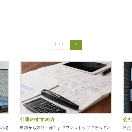
1 / 1
1
仕事のすすめ方
会
社の場
申請から設計・施工までワンストップで行ってい
私た